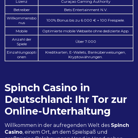
Lizenz
Curaçao Gaming Authority
Betreiber
Bets Entertainment N.V.
Willkommensbo
100% Bonus bis zu 6.000 € + 100 Freispiele.
nus
Mobile
Optimierte mobile Webseite ohne dedizierte App.
Anzahl der
Über 7.000
Spiele
Einzahlungsopti
Kreditkarten, E-Wallets, Banküberweisungen,
onen
Kryptowährungen.
Spinch Casino in
Deutschland: Ihr Tor zur
Online-Unterhaltung
Willkommen in der aufregenden Welt des
Spinch
Casino
, einem Ort, an dem Spielspaß und