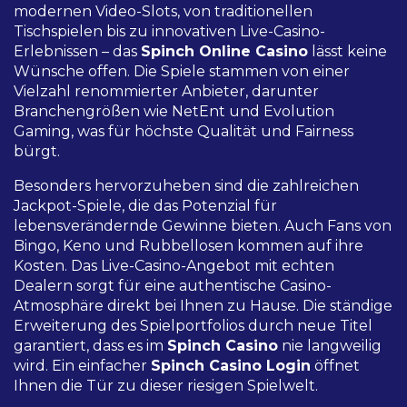
modernen Video-Slots, von traditionellen
Tischspielen bis zu innovativen Live-Casino-
Erlebnissen – das
Spinch Online Casino
lässt keine
Wünsche offen. Die Spiele stammen von einer
Vielzahl renommierter Anbieter, darunter
Branchengrößen wie NetEnt und Evolution
Gaming, was für höchste Qualität und Fairness
bürgt.
Besonders hervorzuheben sind die zahlreichen
Jackpot-Spiele, die das Potenzial für
lebensverändernde Gewinne bieten. Auch Fans von
Bingo, Keno und Rubbellosen kommen auf ihre
Kosten. Das Live-Casino-Angebot mit echten
Dealern sorgt für eine authentische Casino-
Atmosphäre direkt bei Ihnen zu Hause. Die ständige
Erweiterung des Spielportfolios durch neue Titel
garantiert, dass es im
Spinch Casino
nie langweilig
wird. Ein einfacher
Spinch Casino Login
öffnet
Ihnen die Tür zu dieser riesigen Spielwelt.