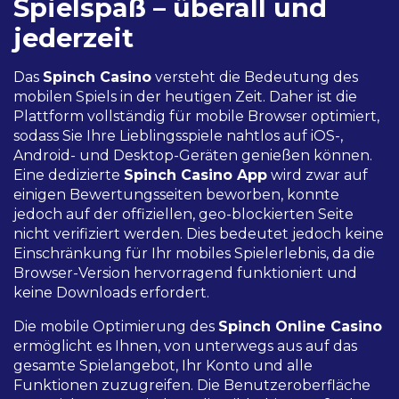
Spielspaß – überall und
jederzeit
Das
Spinch Casino
versteht die Bedeutung des
mobilen Spiels in der heutigen Zeit. Daher ist die
Plattform vollständig für mobile Browser optimiert,
sodass Sie Ihre Lieblingsspiele nahtlos auf iOS-,
Android- und Desktop-Geräten genießen können.
Eine dedizierte
Spinch Casino App
wird zwar auf
einigen Bewertungsseiten beworben, konnte
jedoch auf der offiziellen, geo-blockierten Seite
nicht verifiziert werden. Dies bedeutet jedoch keine
Einschränkung für Ihr mobiles Spielerlebnis, da die
Browser-Version hervorragend funktioniert und
keine Downloads erfordert.
Die mobile Optimierung des
Spinch Online Casino
ermöglicht es Ihnen, von unterwegs aus auf das
gesamte Spielangebot, Ihr Konto und alle
Funktionen zuzugreifen. Die Benutzeroberfläche