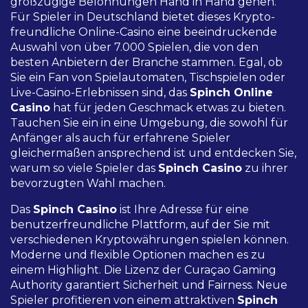
großzügige Belohnungen Hand in Hand gehen.
Für Spieler in Deutschland bietet dieses Krypto-
freundliche Online-Casino eine beeindruckende
Auswahl von über 7.000 Spielen, die von den
besten Anbietern der Branche stammen. Egal, ob
Sie ein Fan von Spielautomaten, Tischspielen oder
Live-Casino-Erlebnissen sind, das
Spinch Online
Casino
hat für jeden Geschmack etwas zu bieten.
Tauchen Sie ein in eine Umgebung, die sowohl für
Anfänger als auch für erfahrene Spieler
gleichermaßen ansprechend ist und entdecken Sie,
warum so viele Spieler das
Spinch Casino
zu ihrer
bevorzugten Wahl machen.
Das
Spinch Casino
ist Ihre Adresse für eine
benutzerfreundliche Plattform, auf der Sie mit
verschiedenen Kryptowährungen spielen können.
Moderne und flexible Optionen machen es zu
einem Highlight. Die Lizenz der Curaçao Gaming
Authority garantiert Sicherheit und Fairness. Neue
Spieler profitieren von einem attraktiven
Spinch