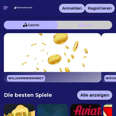
Anmelden
Registrieren
Casino
Sport
WILLKOMMENSPAKET
WÖCH
100% Bonus bis zu
Erhal
3000 $ + Freispiele
15% 
Die besten Spiele
Alle anzeigen
bei deinen ersten
das 
Einzahlungen.
und 
Spinch Casino Registrierung
Anm