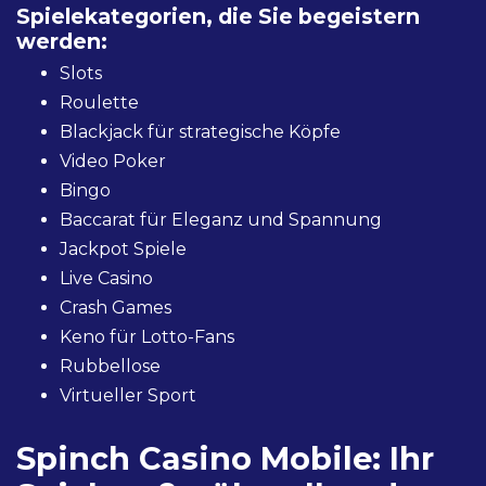
Spielekategorien, die Sie begeistern
werden:
Slots
Roulette
Blackjack für strategische Köpfe
Video Poker
Bingo
Baccarat für Eleganz und Spannung
Jackpot Spiele
Live Casino
Crash Games
Keno für Lotto-Fans
Rubbellose
Virtueller Sport
Spinch Casino Mobile: Ihr