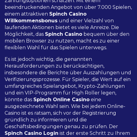
Zahlungsoptionen schätzen. Mit einem
beeindruckenden Angebot von über 7.000 Spielen,
einem attraktiven
Spinch Casino
Willkommensbonus
und einer Vielzahl von
laufenden Aktionen bietet es viele Anreize. Die
Möglichkeit, das
Spinch Casino
bequem über den
mobilen Browser zu nutzen, macht es zu einer
flexiblen Wahl für das Spielen unterwegs.
Es ist jedoch wichtig, die genannten
Herausforderungen zu berücksichtigen,
insbesondere die Berichte über Auszahlungen und
Verifizierungsprozesse. Für Spieler, die Wert auf ein
umfangreiches Spielangebot, Krypto-Zahlungen
und ein VIP-Programm für High Roller legen,
könnte das
Spinch Online Casino
eine
ausgezeichnete Wahl sein. Wie bei jedem Online-
Casino ist es ratsam, sich vor der Registrierung
gründlich zu informieren und die
Geschäftsbedingungen genau zu prüfen. Der
Spinch Casino Login
ist der erste Schritt zu Ihrem