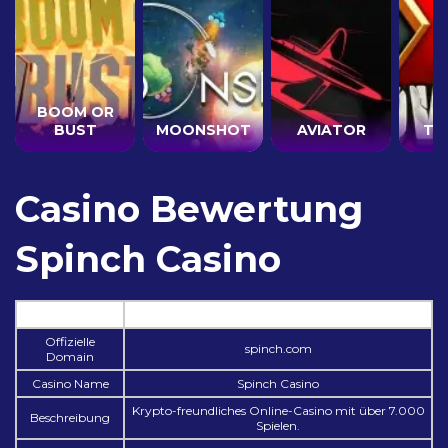
BOOM OR
BUST
MOONSHOT
AVIATOR
TO
Casino Bewertung
Spinch Casino
Feature
Information
Offizielle
spinch.com
Domain
Casino Name
Spinch Casino
Krypto-freundliches Online-Casino mit über 7.000
Beschreibung
Spielen.