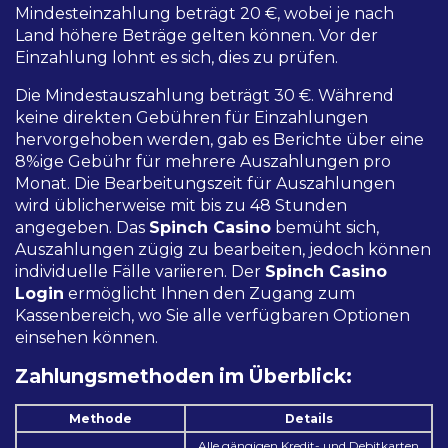
Mindesteinzahlung beträgt 20 €, wobei je nach
Land höhere Beträge gelten können. Vor der
Einzahlung lohnt es sich, dies zu prüfen.
Die Mindestauszahlung beträgt 30 €. Während
keine direkten Gebühren für Einzahlungen
hervorgehoben werden, gab es Berichte über eine
8%ige Gebühr für mehrere Auszahlungen pro
Monat. Die Bearbeitungszeit für Auszahlungen
wird üblicherweise mit bis zu 48 Stunden
angegeben. Das
Spinch Casino
bemüht sich,
Auszahlungen zügig zu bearbeiten, jedoch können
individuelle Fälle variieren. Der
Spinch Casino
Login
ermöglicht Ihnen den Zugang zum
Kassenbereich, wo Sie alle verfügbaren Optionen
einsehen können.
Zahlungsmethoden im Überblick:
Methode
Details
Alle gängigen Kredit- und Debitkarten