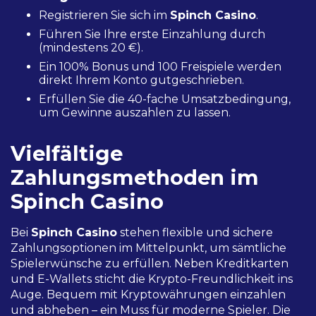
Registrieren Sie sich im
Spinch Casino
.
Führen Sie Ihre erste Einzahlung durch
(mindestens 20 €).
Ein 100% Bonus und 100 Freispiele werden
direkt Ihrem Konto gutgeschrieben.
Erfüllen Sie die 40-fache Umsatzbedingung,
um Gewinne auszahlen zu lassen.
Vielfältige
Zahlungsmethoden im
Spinch Casino
Bei
Spinch Casino
stehen flexible und sichere
Zahlungsoptionen im Mittelpunkt, um sämtliche
Spielerwünsche zu erfüllen. Neben Kreditkarten
und E-Wallets sticht die Krypto-Freundlichkeit ins
Auge. Bequem mit Kryptowährungen einzahlen
und abheben – ein Muss für moderne Spieler. Die