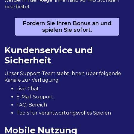
werden in der Regel innerhalb von 48 Stunden
bearbeitet.
Fordern Sie Ihren Bonus an und
spielen Sie sofort.
Kundenservice und
Sicherheit
Unser Support-Team steht Ihnen über folgende
Kanäle zur Verfügung:
Live-Chat
E-Mail-Support
FAQ-Bereich
Tools für verantwortungsvolles Spielen
Mobile Nutzung