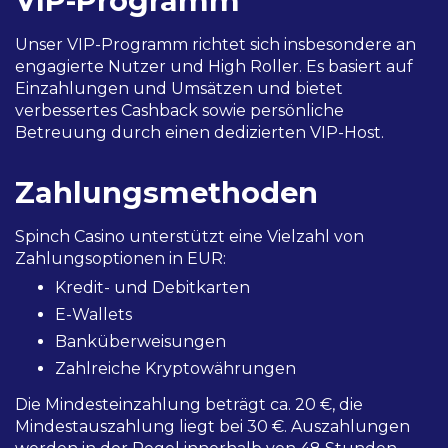
VIP-Programm
Unser VIP-Programm richtet sich insbesondere an
engagierte Nutzer und High Roller. Es basiert auf
Einzahlungen und Umsätzen und bietet
verbessertes Cashback sowie persönliche
Betreuung durch einen dedizierten VIP-Host.
Zahlungsmethoden
Spinch Casino unterstützt eine Vielzahl von
Zahlungsoptionen in EUR:
Kredit- und Debitkarten
E-Wallets
Banküberweisungen
Zahlreiche Kryptowährungen
Die Mindesteinzahlung beträgt ca. 20 €, die
Mindestauszahlung liegt bei 30 €. Auszahlungen