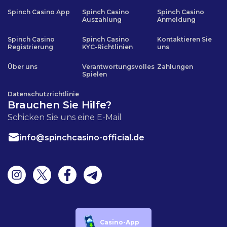
Spinch Casino App
Spinch Casino
Spinch Casino
Auszahlung
Anmeldung
Spinch Casino
Spinch Casino
Kontaktieren Sie
Registrierung
KYC-Richtlinien
uns
Über uns
Verantwortungsvolles
Zahlungen
Spielen
Datenschutzrichtlinie
Brauchen Sie Hilfe?
Schicken Sie uns eine E-Mail
info@spinchcasino-official.de
Casino-App